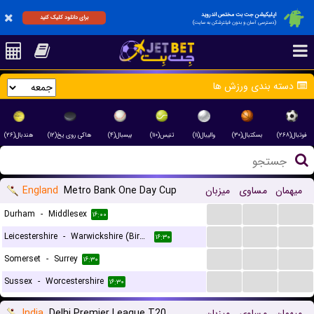
اپلیکیشن جت بت مختص اندروید
برای دانلود کلیک کنید
(دسترسی آسان و بدون فیلترشکن به سایت)
دسته بندی ورزش ها
فوتبال(۲۶۸)
بسکتبال(۳۰)
والیبال(۱۱)
تنیس(۱۱۰)
بیسبال(۴)
هاکی روی یخ(۱۲)
هندبال(۲۶)
England
Metro Bank One Day Cup
میزبان
مساوی
میهمان
...
...
...
Durham
-
Middlesex
۱۶:۰۰
...
...
...
Leicestershire
-
Warwickshire (Birmingham) Bears
۱۶:۳۰
...
...
...
Somerset
-
Surrey
۱۶:۳۰
...
...
...
Sussex
-
Worcestershire
۱۶:۳۰
India
Delhi Premier League T20
میزبان
مساوی
میهمان