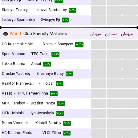
Svirepye Eji
-
Stalnye Topory
۰۸:۳۰
...
...
...
Stalnye Topory
-
Ledovye Spartantcy
۱۰:۳۰
...
...
...
Ledovye Spartantcy
-
Svirepye Eji
۱۱:۳۰
World
Club Friendly Matches
میزبان
مساوی
میهمان
...
...
...
HC Kuznetskie Medvedi
-
Sibirskie Snaypery
۰۸:۳۰
...
...
...
Sport Vaasan
-
TPS Turku
۰۹:۱۵
...
...
...
Lukko Rauma
-
Assat
۱۰:۳۰
...
...
...
Omskie Yastreby
-
Snezhnye Barsy
۱۲:۳۰
...
...
...
Reaktor Nizhnekamsk
-
Tolpar
۱۲:۳۰
...
...
...
Assat
-
HPK Hameenlinna
۱۳:۰۰
...
...
...
MHK Tambov
-
Dizelist Penza
۱۵:۳۰
...
...
...
HIFK Helsinki
-
Jyp Jyvaskyla
۱۵:۳۰
...
...
...
Buran Voronezh
-
Kristall Saratov
۱۷:۳۰
...
...
...
HC Dinamo Pardubice
-
VLCI Zilina
۱۸:۳۰