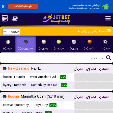
اپلیکیشن جت بت مختص اندروید
برای دانلود کلیک کنید
(دسترسی آسان و بدون فیلترشکن به سایت)
دسته بندی ورزش ها
فوتبال(۲۹۱)
بسکتبال(۲۳)
والیبال(۱۱)
تنیس(۱۷۷)
بیسبال(۱۳)
هاکی روی یخ(۱۹)
فلوربال(۸)
New Zealand
NZIHL
میزبان
مساوی
میهمان
...
...
...
Phoenix Thunder
-
West Auckland Admirals
۱۰:۳۰
...
...
...
Skycity Stampede
-
Canterbury Red Devils
۱۰:۳۰
Russia
Magnitka Open (3x10 min)
میزبان
مساوی
میهمان
...
...
...
Ledovye Spartantcy
-
Hitrye Lisy
۰۷:۳۰
...
...
...