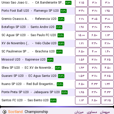
Uniao Sao Joao U20
-
CA Bandeirante SP U20
۲.۱۵
۳.۱۰
۳.۱۰
۲۱:۳۰
Porto Foot Ball U20
-
Flamengo SP U20
۳.۴۰
۳.۲۰
۱.۹۵
۲۱:۳۰
Gremio Osasco Audax SP U20
-
Referencia U20
۲.۲۰
۳.۰۵
۳.۰۰
۲۱:۳۰
Botafogo SP U20
-
Santo Andre U20
۱.۹۸
۳.۲۰
۳.۳۰
۲۱:۳۰
SC Aguai SP U20
-
Sao Paulo FC U20
۱۵.۰۰
۶.۵۰
۱.۱۳
۲۱:۳۰
XV de Novembro (Piracicaba) U20
-
Velo Clube U20
۱.۷۱
۳.۴۰
۳.۸۰
۲۱:۳۰
SC Paulinense SP U20
-
Ibrachina U20
۶.۵۰
۴.۰۰
۱.۴۰
۲۱:۳۰
Mirassol U20
-
Itapirense U20
۱.۵۶
۳.۸۰
۴.۷۵
۲۱:۳۰
Sfera SP U20
-
EC XV de Novembro de Jau SP U20
۱.۶۳
۳.۶۰
۴.۵۰
۲۱:۳۰
Guarani SP U20
-
EC Agua Santa U20
۱.۵۳
۳.۷۰
۴.۷۵
۲۱:۳۰
Ituano SP U20
-
Red Bull Bragantino SP U20
۶.۵۰
۴.۳۳
۱.۳۶
۲۱:۳۰
Ponte Preta SP U20
-
Jabaquara SP U20
۱.۶۵
۳.۴۰
۴.۳۳
۲۱:۳۰
Santos FC U20
-
Sao Bento U20
۱.۱۳
۶.۵۰
۱۳.۲۵
۲۱:۳۰
Scotland
Championship
میزبان
مساوی
میهمان