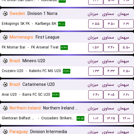
FK Union Carl Berner
-
Konnerud
۱.۳۲
۵.۰۰
۶.۰۰
۲۱:۰۰
Sweden
Division 1 Norra
میزبان
مساوی
میهمان
Enkopings SK FK
-
Karlbergs BK
۲.۵۵
۳.۵۰
۲.۳۱
۲۱:۰۰
Montenegro
First League
میزبان
مساوی
میهمان
FK Mornar Bar
-
FK Arsenal Tivat
۱.۵۷
۳.۴۰
۵.۵۰
۲۱:۳۰
Brazil
Mineiro U20
میزبان
مساوی
میهمان
Cruzeiro U20
-
Itabirito FC MG U20
۱.۳۳
۴.۳۳
۷.۵۰
۲۱:۳۰
Brazil
Catarinense U20
میزبان
مساوی
میهمان
Avai U20
-
Barra FC SC U20
۲.۴۰
۳.۰۵
۲.۶۰
۲۱:۳۰
Northern Ireland
Northern Ireland Premier League Women
میزبان
مساوی
میهمان
Glentoran Belfast United (W)
-
Crusaders Strikers FC (W)
۱.۰۲
۱۳.۲۵
۲۶.۰۰
۲۲:۱۵
Paraguay
Division Intermedia
میزبان
مساوی
میهمان