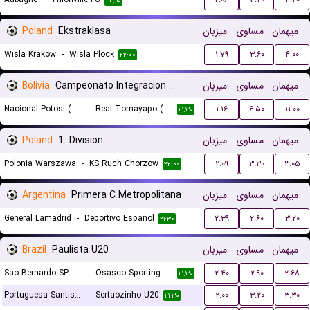
۲۲:۱۵
Poland
Ekstraklasa
میزبان
مساوی
میهمان
Wisla Krakow
-
Wisla Plock
۱.۷۹
۳.۶۰
۴.۰۰
۲۲:۰۰
Bolivia
Campeonato Integracion Women
میزبان
مساوی
میهمان
Nacional Potosi (W)
-
Real Tomayapo (W)
۱.۱۶
۶.۵۰
۱۱.۰۰
۲۱:۳۰
Poland
1. Division
میزبان
مساوی
میهمان
Polonia Warszawa
-
KS Ruch Chorzow
۲.۰۹
۳.۳۰
۳.۰۵
۲۲:۰۰
Argentina
Primera C Metropolitana
میزبان
مساوی
میهمان
General Lamadrid
-
Deportivo Espanol
۲.۳۹
۲.۶۰
۳.۲۰
۲۱:۳۰
Brazil
Paulista U20
میزبان
مساوی
میهمان
Sao Bernardo SP U20
-
Osasco Sporting SP U20
۲.۴۰
۲.۹۰
۲.۶۸
۲۱:۳۰
Portuguesa Santista U20
-
Sertaozinho U20
۲.۰۰
۳.۲۰
۳.۳۰
۲۱:۳۰