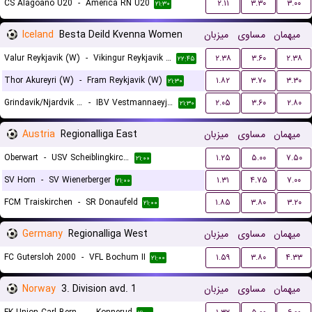
CS Alagoano U20
-
America RN U20
۲.۱۱
۳.۳۰
۳.۰۰
۲۱:۳۰
Iceland
Besta Deild Kvenna Women
میزبان
مساوی
میهمان
Valur Reykjavik (W)
-
Vikingur Reykjavik (W)
۲.۳۸
۳.۶۰
۲.۳۸
۲۲:۴۵
Thor Akureyri (W)
-
Fram Reykjavik (W)
۱.۸۲
۳.۷۰
۳.۳۰
۲۱:۳۰
Grindavik/Njardvik (W)
-
IBV Vestmannaeyjar (W)
۲.۰۵
۳.۶۰
۲.۸۰
۲۱:۳۰
Austria
Regionalliga East
میزبان
مساوی
میهمان
Oberwart
-
USV Scheiblingkirchen
۱.۲۵
۵.۰۰
۷.۵۰
۲۱:۰۰
SV Horn
-
SV Wienerberger
۱.۳۱
۴.۷۵
۷.۰۰
۲۱:۰۰
FCM Traiskirchen
-
SR Donaufeld
۱.۸۵
۳.۸۰
۳.۲۰
۲۱:۰۰
Germany
Regionalliga West
میزبان
مساوی
میهمان
FC Gutersloh 2000
-
VFL Bochum II
۱.۵۹
۳.۸۰
۴.۳۳
۲۱:۰۰
Norway
3. Division avd. 1
میزبان
مساوی
میهمان