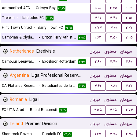
Ammanford AFC
-
Colwyn Bay
۱۰.۰۰
۴.۷۵
۱.۲۲
۲۲:۱۵
Trefelin
-
Llandudno FC
۳.۱۰
۳.۴۰
۲.۰۵
۲۲:۱۵
Flint Town United
-
Barry Town FC
۲.۷۳
۳.۲۰
۲.۲۷
۲۲:۱۵
Cambrian & Clydach
-
Briton Ferry Athletic FC
۲.۶۳
۳.۵۰
۲.۲۵
۲۲:۱۵
Netherlands
Eredivisie
میزبان
مساوی
میهمان
Cambuur Leeuwarden
-
Excelsior Rotterdam
۲.۶۰
۳.۴۰
۲.۶۰
۲۱:۳۰
Argentina
Liga Profesional Reserves
میزبان
مساوی
میهمان
CA Platense Reserves
-
Estudiantes de la Plata Reserves
۳.۴۰
۲.۸۰
۲.۰۷
۲۱:۳۰
Romania
Liga I
میزبان
مساوی
میهمان
FC UTA Arad
-
Rapid Bucuresti
۲.۵۵
۳.۱۵
۲.۷۳
۲۱:۳۰
Ireland
Premier Division
میزبان
مساوی
میهمان
Shamrock Rovers FC
-
Dundalk FC
۱.۶۵
۳.۷۰
۴.۵۰
۲۲:۳۰