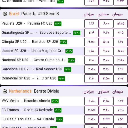
SC Rheindorf Altach
-
WSG Tirol
۱.۷۶
۳.۶۰
۴.۳۳
۲۱:۰۰
Brazil
Paulista U20 Serie B
میزبان
مساوی
میهمان
Paulista U20
-
Paulinia FC U20
۱.۱۶
۶.۰۰
۱۳.۲۵
۲۱:۳۰
Guaratingueta SP U20
-
Sao Jose Esporte Clube U20
۲.۰۹
۳.۲۰
۳.۱۵
۲۱:۳۰
Olimpia SP U20
-
Barretos SP U20
۹.۵۰
۵.۰۰
۱.۲۰
۲۱:۳۰
Jacarei FC U20
-
Uniao Mogi das Cruzes FC U20
۱.۵۰
۴.۰۰
۵.۰۰
۲۱:۳۰
Nacional SP U20
-
Centro Olimpico U20
۲.۰۰
۳.۰۰
۳.۵۰
۲۱:۳۰
Barcelona EC U20
-
Real Soccer U20
۳.۵۰
۳.۲۰
۱.۹۶
۲۱:۳۰
Comercial SP U20
-
I9 FC SP U20
۳.۱۰
۳.۵۰
۲.۰۲
۲۱:۳۰
Netherlands
Eerste Divisie
میزبان
مساوی
میهمان
VVV Venlo
-
Heracles Almelo
۲.۸۰
۳.۵۰
۲.۲۷
۲۱:۳۰
FC Emmen
-
Roda JC Kerkrade
۲.۵۵
۳.۶۰
۲.۴۰
۲۱:۳۰
FC Oss / Top Oss
-
NAC Breda
۴.۵۰
۴.۳۳
۱.۵۹
۲۱:۳۰