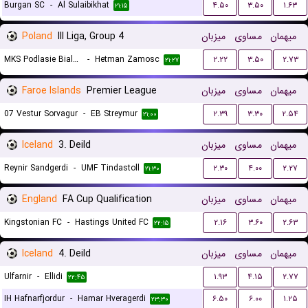
Burgan SC
-
Al Sulaibikhat
۴.۵۰
۳.۵۰
۱.۶۳
۲۱:۱۵
Poland
III Liga, Group 4
میزبان
مساوی
میهمان
MKS Podlasie Biala Podlaska
-
Hetman Zamosc
۲.۲۲
۳.۵۰
۲.۷۳
۲۱:۲۷
Faroe Islands
Premier League
میزبان
مساوی
میهمان
07 Vestur Sorvagur
-
EB Streymur
۲.۳۹
۳.۳۰
۲.۵۴
۲۱:۰۰
Iceland
3. Deild
میزبان
مساوی
میهمان
Reynir Sandgerdi
-
UMF Tindastoll
۲.۳۰
۴.۰۰
۲.۲۷
۲۱:۳۰
England
FA Cup Qualification
میزبان
مساوی
میهمان
Kingstonian FC
-
Hastings United FC
۲.۱۶
۳.۶۰
۲.۶۳
۲۲:۱۵
Iceland
4. Deild
میزبان
مساوی
میهمان
Ulfarnir
-
Ellidi
۱.۹۳
۴.۱۵
۲.۷۷
۲۲:۴۵
IH Hafnarfjordur
-
Hamar Hveragerdi
۶.۵۰
۶.۰۰
۱.۲۵
۲۳:۳۰