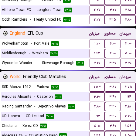
University College Dublin FC
-
Wexford FC
۱.۹۳
۳.۴۰
۳.۳۰
۲۲:۱۵
Athlone Town FC
-
Longford Town
۲.۲۷
۳.۲۰
۲.۸۰
۲۲:۱۵
Cobh Ramblers
-
Treaty United FC
۲.۲۷
۳.۱۵
۲.۸۰
۲۲:۱۵
England
EFL Cup
میزبان
مساوی
میهمان
Wolverhampton
-
Port Vale
۱.۲۰
۶.۰۰
۱۱.۰۰
۲۲:۱۵
Middlesbrough
-
Wrexham
۱.۶۳
۴.۰۰
۵.۰۰
۲۲:۳۰
Wycombe Wanderers
-
Stevenage Borough
۲.۲۰
۳.۳۰
۳.۲۰
۲۲:۱۵
World
Friendly Club Matches
میزبان
مساوی
میهمان
SSD Monza 1912
-
Padova
۱.۵۳
۳.۸۰
۴.۷۵
۲۲:۱۵
Hercules Alicante
-
Castellon
۳.۳۰
۳.۴۰
۱.۹۴
۲۱:۰۰
Racing Santander
-
Deportivo Alaves
۲.۸۰
۳.۴۰
۲.۱۸
۲۱:۰۰
UD Llanera
-
CD Lealtad
۱.۹۳
۳.۴۰
۳.۳۰
۲۲:۰۰
Chiclana
-
Xerez CD
۵.۰۰
۳.۶۰
۱.۵۹
۲۱:۱۵
Algeciras CF
-
CD Atletico Paso
۱.۳۸
۴.۲۰
۶.۵۰
۲۱:۳۰