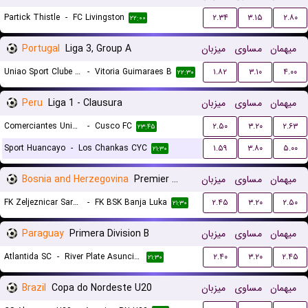
Partick Thistle
-
FC Livingston
۲.۳۴
۳.۱۵
۲.۸۰
۲۲:۰۰
Portugal
Liga 3, Group A
میزبان
مساوی
میهمان
Uniao Sport Clube Paredes
-
Vitoria Guimaraes B
۱.۸۲
۳.۱۰
۴.۰۰
۲۲:۳۰
Peru
Liga 1 - Clausura
میزبان
مساوی
میهمان
Comerciantes Unidos
-
Cusco FC
۲.۵۰
۳.۲۰
۲.۶۳
۲۳:۴۵
Sport Huancayo
-
Los Chankas CYC
۱.۵۹
۳.۸۰
۵.۰۰
۲۱:۳۰
Bosnia and Herzegovina
Premier Liga
میزبان
مساوی
میهمان
FK Zeljeznicar Sarajevo
-
FK BSK Banja Luka
۲.۴۵
۳.۲۰
۲.۵۰
۲۱:۳۰
Paraguay
Primera Division B
میزبان
مساوی
میهمان
Atlantida SC
-
River Plate Asuncion
۲.۴۰
۳.۲۰
۲.۴۵
۲۱:۳۰
Brazil
Copa do Nordeste U20
میزبان
مساوی
میهمان