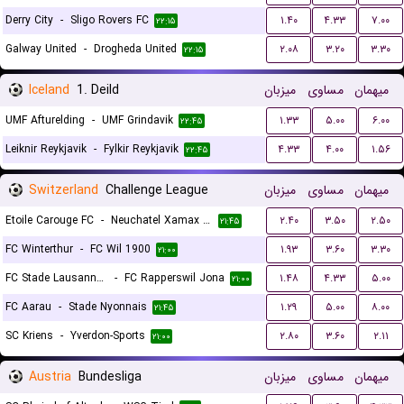
Derry City
-
Sligo Rovers FC
۱.۴۰
۴.۳۳
۷.۰۰
۲۲:۱۵
Galway United
-
Drogheda United
۲.۰۸
۳.۲۰
۳.۳۰
۲۲:۱۵
Iceland
1. Deild
میزبان
مساوی
میهمان
UMF Afturelding
-
UMF Grindavik
۱.۳۳
۵.۰۰
۶.۰۰
۲۲:۴۵
Leiknir Reykjavik
-
Fylkir Reykjavik
۴.۳۳
۴.۰۰
۱.۵۶
۲۲:۴۵
Switzerland
Challenge League
میزبان
مساوی
میهمان
Etoile Carouge FC
-
Neuchatel Xamax FC
۲.۴۰
۳.۵۰
۲.۵۰
۲۱:۴۵
FC Winterthur
-
FC Wil 1900
۱.۹۳
۳.۶۰
۳.۳۰
۲۱:۰۰
FC Stade Lausanne Ouchy
-
FC Rapperswil Jona
۱.۴۸
۴.۳۳
۵.۰۰
۲۱:۰۰
FC Aarau
-
Stade Nyonnais
۱.۲۹
۵.۰۰
۸.۰۰
۲۱:۴۵
SC Kriens
-
Yverdon-Sports
۲.۸۰
۳.۶۰
۲.۱۱
۲۱:۰۰
Austria
Bundesliga
میزبان
مساوی
میهمان