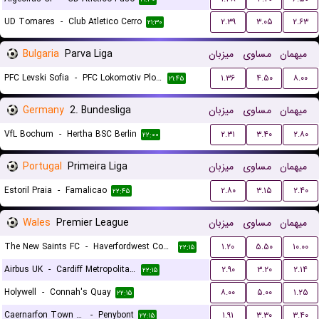
UD Tomares
-
Club Atletico Cerro
۲.۳۹
۳.۰۵
۲.۶۳
۲۱:۳۰
Bulgaria
Parva Liga
میزبان
مساوی
میهمان
PFC Levski Sofia
-
PFC Lokomotiv Plovdiv 1936
۱.۳۶
۴.۵۰
۸.۰۰
۲۱:۴۵
Germany
2. Bundesliga
میزبان
مساوی
میهمان
VfL Bochum
-
Hertha BSC Berlin
۲.۳۱
۳.۴۰
۲.۸۰
۲۲:۰۰
Portugal
Primeira Liga
میزبان
مساوی
میهمان
Estoril Praia
-
Famalicao
۲.۸۰
۳.۱۵
۲.۴۰
۲۲:۴۵
Wales
Premier League
میزبان
مساوی
میهمان
The New Saints FC
-
Haverfordwest County
۱.۲۰
۵.۵۰
۱۰.۰۰
۲۲:۱۵
Airbus UK
-
Cardiff Metropolitan University F.C.
۲.۹۰
۳.۲۰
۲.۱۴
۲۲:۱۵
Holywell
-
Connah's Quay
۸.۰۰
۵.۰۰
۱.۲۵
۲۲:۱۵
Caernarfon Town FC
-
Penybont
۱.۹۱
۳.۳۰
۳.۴۰
۲۲:۱۵