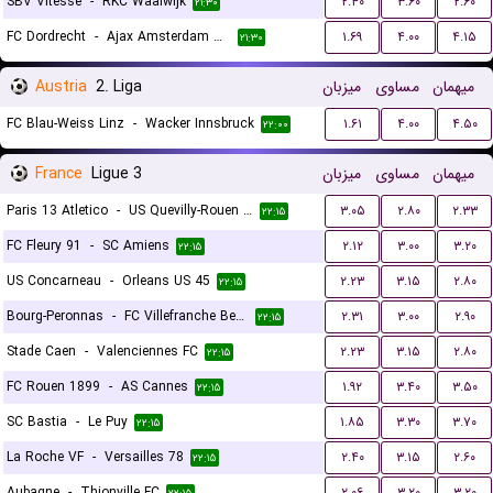
SBV Vitesse
-
RKC Waalwijk
۲.۴۰
۳.۶۰
۲.۶۰
۲۱:۳۰
FC Dordrecht
-
Ajax Amsterdam Reserves
۱.۶۹
۴.۰۰
۴.۱۵
۲۱:۳۰
Austria
2. Liga
میزبان
مساوی
میهمان
FC Blau-Weiss Linz
-
Wacker Innsbruck
۱.۶۱
۴.۰۰
۴.۵۰
۲۲:۰۰
France
Ligue 3
میزبان
مساوی
میهمان
Paris 13 Atletico
-
US Quevilly-Rouen Métropole
۳.۰۵
۲.۸۰
۲.۳۳
۲۲:۱۵
FC Fleury 91
-
SC Amiens
۲.۱۲
۳.۰۰
۳.۲۰
۲۲:۱۵
US Concarneau
-
Orleans US 45
۲.۲۳
۳.۱۵
۲.۸۰
۲۲:۱۵
Bourg-Peronnas
-
FC Villefranche Beaujolais
۲.۳۱
۳.۰۰
۲.۹۰
۲۲:۱۵
Stade Caen
-
Valenciennes FC
۲.۲۳
۳.۱۵
۲.۸۰
۲۲:۱۵
FC Rouen 1899
-
AS Cannes
۱.۹۲
۳.۴۰
۳.۵۰
۲۲:۱۵
SC Bastia
-
Le Puy
۱.۸۵
۳.۳۰
۳.۷۰
۲۲:۱۵
La Roche VF
-
Versailles 78
۲.۴۰
۳.۱۵
۲.۶۰
۲۲:۱۵
Aubagne
-
Thionville FC
۲.۰۶
۳.۲۰
۳.۲۰