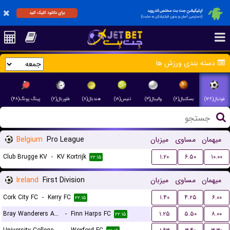
اپلیکیشن جت بت مختص اندروید
برای دانلود کلیک کنید
(دسترسی آسان و بدون فیلترشکن به سایت)
دسته بندی ورزش ها
فوتبال(۱۲۶)
بسکتبال(۶)
والیبال(۳)
تنیس(۱۸)
هندبال(۸)
فلوربال(۲)
پینگ پونگ(۴۸)
Belgium
Pro League
میزبان
مساوی
میهمان
Club Brugge KV
-
KV Kortrijk
۱.۲۰
۶.۵۰
۱۰.۰۰
۲۲:۱۵
Ireland
First Division
میزبان
مساوی
میهمان
Cork City FC
-
Kerry FC
۱.۴۰
۴.۲۵
۶.۰۰
۲۲:۱۵
Bray Wanderers AFC
-
Finn Harps FC
۱.۲۵
۵.۵۰
۸.۰۰
۲۲:۱۵