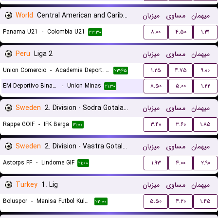
World
Central American and Caribbean Games
میزبان
مساوی
میهمان
Panama U21
-
Colombia U21
۸.۰۰
۴.۵۰
۱.۳۱
۲۳:۳۰
Peru
Liga 2
میزبان
مساوی
میهمان
Union Comercio
-
Academia Deport. Cantolao
۱.۲۵
۴.۷۵
۹.۰۰
۲۳:۴۵
EM Deportivo Binacional
-
Union Minas
۸.۵۰
۵.۰۰
۱.۲۲
۲۱:۳۰
Sweden
2. Division - Sodra Gotaland
میزبان
مساوی
میهمان
Rappe GOIF
-
IFK Berga
۳.۴۰
۳.۶۰
۱.۸۵
۲۱:۰۰
Sweden
2. Division - Vastra Gotaland
میزبان
مساوی
میهمان
Astorps FF
-
Lindome GIF
۱.۹۳
۴.۰۰
۲.۹۰
۲۱:۰۰
Turkey
1. Lig
میزبان
مساوی
میهمان
Boluspor
-
Manisa Futbol Kulubu
۵.۵۰
۴.۲۰
۱.۴۵
۲۲:۰۰