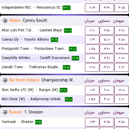
Independiente FBC
-
Resistencia SC
۲.۰۴
۳.۳۰
۳.۰۵
۲۳:۰۰
Wales
Cymru South
میزبان
مساوی
میهمان
Afan Lido Port Talbot
-
Llantwit Major
۲.۱۰
۳.۵۰
۲.۸۰
۲۲:۰۰
Caerau Ely
-
Ynyshir Albions
۱.۲۹
۵.۰۰
۷.۵۰
۲۲:۱۵
Pontypridd Town
-
Pontardawe Town A.F.C.
۱.۸۵
۳.۶۰
۳.۴۰
۲۲:۰۰
Caerphilly Athletic FC
-
Cardiff Draconians
۲.۹۰
۳.۶۰
۲.۰۲
۲۲:۱۵
Llanelli Town
-
Trethomas Bluebirds
۲.۸۰
۳.۷۰
۲.۰۲
۲۲:۱۵
Northern Ireland
Championship Women
میزبان
مساوی
میهمان
Sion Swifts LFC (W)
-
Bangor (W)
۱.۰۹
۹.۰۰
۱۲.۰۰
۲۲:۰۰
Mid Ulster (W)
-
Ballymoney United (W)
۲.۵۸
۴.۰۰
۲.۰۱
۲۲:۰۰
Kuwait
1. Division
میزبان
مساوی
میهمان
Yarmouk
-
Khaitan
۱.۹۳
۳.۱۵
۳.۵۰
۲۱:۱۵