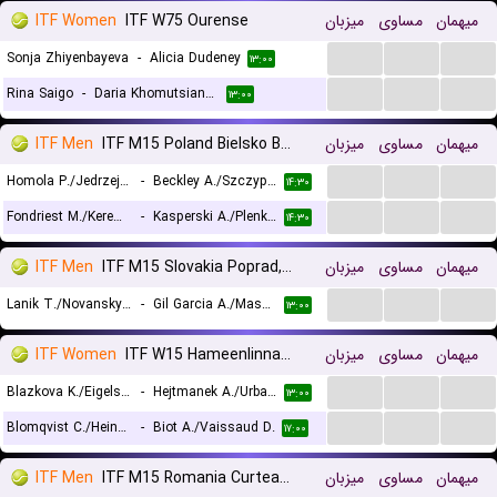
ITF Women
ITF W75 Ourense
میزبان
مساوی
میهمان
...
...
...
Sonja Zhiyenbayeva
-
Alicia Dudeney
۱۳:۰۰
...
...
...
Rina Saigo
-
Daria Khomutsianskaya
۱۳:۰۰
ITF Men
ITF M15 Poland Bielsko Biala, Doubles
میزبان
مساوی
میهمان
...
...
...
Homola P./Jedrzejczak J.
-
Beckley A./Szczypka M.
۱۴:۳۰
...
...
...
Fondriest M./Keremedchiev N.
-
Kasperski A./Plenkiewicz H.
۱۴:۳۰
ITF Men
ITF M15 Slovakia Poprad, Doubles
میزبان
مساوی
میهمان
...
...
...
Lanik T./Novansky M.
-
Gil Garcia A./Mashtakov N.
۱۳:۰۰
ITF Women
ITF W15 Hameenlinna, Doubles
میزبان
مساوی
میهمان
...
...
...
Blazkova K./Eigelsbach E. V.
-
Hejtmanek A./Urbanova L.
۱۳:۰۰
...
...
...
Blomqvist C./Heinonen I.
-
Biot A./Vaissaud D.
۱۷:۰۰
ITF Men
ITF M15 Romania Curtea de Arges, Doubles
میزبان
مساوی
میهمان