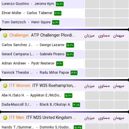
...
...
...
Lorenzo Giustino
-
Jerome Kym
۱۵:۳۰
...
...
...
Elmer Moller
-
Carlos Taberner
۱۷:۳۰
...
...
...
Tom Gentzsch
-
Henri Squire
۱۸:۳۰
Challenger
ATP Challenger Plovdiv 2, Main Draw
میزبان
مساوی
میهمان
...
...
...
Carlos Sanchez Jover
-
George Lazarov
۱۵:۳۰
...
...
...
Gerard Campana Lee
-
Gabriele Piraino
۱۵:۳۰
...
...
...
Adrian Andreev
-
Pyotr Nesterov
۱۶:۴۰
...
...
...
Yannick Theodor Alexandrescou
-
Radu Mihai Papoe
۱۶:۴۰
ITF Women
ITF W35 Roehampton, Doubles
میزبان
مساوی
میهمان
...
...
...
Abe H./Sato H.
-
Appleton E./McDonald E.
۱۵:۳۰
...
...
...
Dada-Mascoll S./Maloney E.
-
Black B./Okutoyi A.
۱۷:۰۵
ITF Men
ITF M25 United Kingdom Roehampton, Doubles
میزبان
مساوی
میهمان
...
...
...
Hands T./Summers M.
-
Dominko S./Godsick N.
۱۵:۳۵