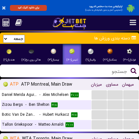
اپلیکیشن جت بت مختص اندروید
برای دانلود کلیک کنید
(دسترسی آسان و بدون فیلترشکن به سایت)
دسته بندی ورزش ها
فوتبال(۳۰۰)
بسکتبال(۲۶)
والیبال(۹)
تنیس(۱۶۰)
بیسبال(۱۳)
هاکی روی یخ(۱۸)
هندبال(۲)
ATP
ATP Montreal, Main Draw
میزبان
مساوی
میهمان
...
...
...
Daniel Merida Aguilar
-
Alex Michelsen
۲۰:۰۰
...
...
...
Zizou Bergs
-
Ben Shelton
۲۱:۱۰
...
...
...
Botic Van De Zandschulp
-
Hubert Hurkacz
۲۱:۱۰
...
...
...
Tallon Griekspoor
-
Matteo Arnaldi
۲۰:۰۰
WTA
WTA Toronto, Main Draw
میزبان
مساوی
میهمان