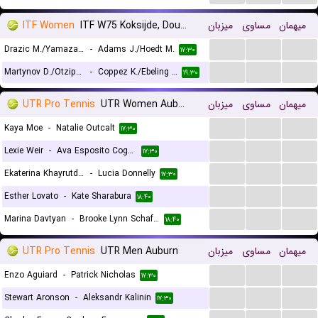
ITF Women
ITF W75 Koksijde, Doubles
میزبان
مساوی
میهمان
...
...
...
Drazic M./Yamazaki I.
-
Adams J./Hoedt M.
۱۷:۳۰
...
...
...
Martynov D./Otzipka J.
-
Coppez K./Ebeling Koning L.
۱۹:۳۰
UTR Pro Tennis
UTR Women Auburn
میزبان
مساوی
میهمان
...
...
...
Kaya Moe
-
Natalie Outcalt
۱۷:۳۰
...
...
...
Lexie Weir
-
Ava Esposito Cogan
۱۷:۳۰
...
...
...
Ekaterina Khayrutdinova
-
Lucia Donnelly
۱۷:۳۰
...
...
...
Esther Lovato
-
Kate Sharabura
۱۸:۴۰
...
...
...
Marina Davtyan
-
Brooke Lynn Schafer
۱۸:۴۰
UTR Pro Tennis
UTR Men Auburn
میزبان
مساوی
میهمان
...
...
...
Enzo Aguiard
-
Patrick Nicholas
۱۷:۳۰
...
...
...
Stewart Aronson
-
Aleksandr Kalinin
۱۷:۳۰