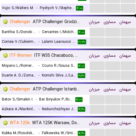
...
...
...
Vujic S./Walters M.
-
Frydrych V./Stephens Z.
۱۶:۰۰
Challenger
ATP Challenger Grodzisk Mazowiecki, Doubles
میزبان
مساوی
میهمان
...
...
...
Banthia S./Donski A.
-
Cervantes I./Molchanov D.
۱۶:۰۰
...
...
...
Cornea V./Cukierman D.
-
Lalami Laaroussi Y./Pieczonka F.
۲۰:۳۰
ITF Women
ITF W35 Chacabuco, Doubles
میزبان
مساوی
میهمان
...
...
...
Moyano L./Romero C.
-
Ccuno R./Sousa Salazar N.
۱۷:۰۰
...
...
...
Duarte A. D./Zornada E.
-
Konishi Silva J./Labrana F.
۲۱:۳۰
Challenger
ATP Challenger Istanbul, Doubles
میزبان
مساوی
میهمان
...
...
...
Betov S./Simakin I.
-
Bar Biryukov P./Binda A.
۱۷:۰۰
...
...
...
Azkara A./Mackinlay J.
-
Nedunchezhiyan J./Wang A.
۱۹:۳۰
WTA 125k
WTA 125K Warsaw, Doubles
میزبان
مساوی
میهمان
...
...
...
Kubka M./Rosolska A.
-
Falkowska W./Smith A.
۱۷:۳۰