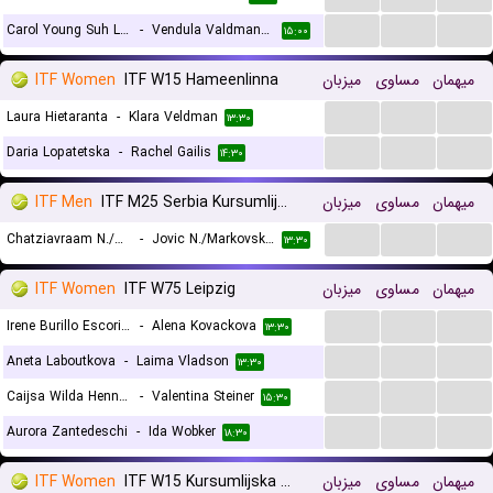
...
...
...
Carol Young Suh Lee
-
Vendula Valdmannova
۱۵:۰۰
ITF Women
ITF W15 Hameenlinna
میزبان
مساوی
میهمان
...
...
...
Laura Hietaranta
-
Klara Veldman
۱۳:۳۰
...
...
...
Daria Lopatetska
-
Rachel Gailis
۱۴:۳۰
ITF Men
ITF M25 Serbia Kursumlijska Banja, Doubles
میزبان
مساوی
میهمان
...
...
...
Chatziavraam N./Kountourakis I.
-
Jovic N./Markovski O.
۱۳:۳۰
ITF Women
ITF W75 Leipzig
میزبان
مساوی
میهمان
...
...
...
Irene Burillo Escorihuela
-
Alena Kovackova
۱۳:۳۰
...
...
...
Aneta Laboutkova
-
Laima Vladson
۱۳:۳۰
...
...
...
Caijsa Wilda Hennemann
-
Valentina Steiner
۱۵:۳۰
...
...
...
Aurora Zantedeschi
-
Ida Wobker
۱۸:۳۰
ITF Women
ITF W15 Kursumlijska Banja, Doubles
میزبان
مساوی
میهمان