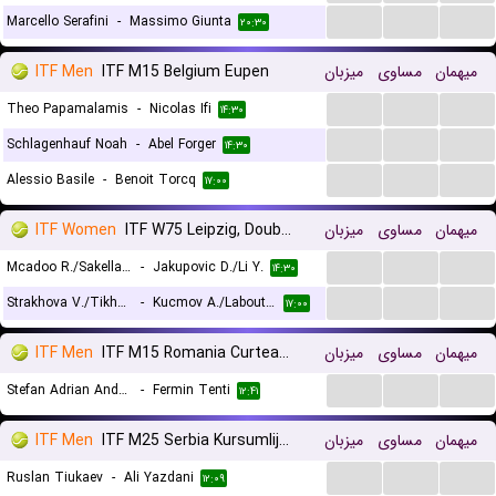
...
...
...
Marcello Serafini
-
Massimo Giunta
۲۰:۳۰
ITF Men
ITF M15 Belgium Eupen
میزبان
مساوی
میهمان
...
...
...
Theo Papamalamis
-
Nicolas Ifi
۱۴:۳۰
...
...
...
Schlagenhauf Noah
-
Abel Forger
۱۴:۳۰
...
...
...
Alessio Basile
-
Benoit Torcq
۱۷:۰۰
ITF Women
ITF W75 Leipzig, Doubles
میزبان
مساوی
میهمان
...
...
...
Mcadoo R./Sakellaridi S.
-
Jakupovic D./Li Y.
۱۴:۳۰
...
...
...
Strakhova V./Tikhonova A.
-
Kucmov A./Laboutkova A.
۱۷:۰۰
ITF Men
ITF M15 Romania Curtea de Arges
میزبان
مساوی
میهمان
...
...
...
Stefan Adrian Andreescu
-
Fermin Tenti
۱۲:۴۱
ITF Men
ITF M25 Serbia Kursumlijska Banja
میزبان
مساوی
میهمان
...
...
...
Ruslan Tiukaev
-
Ali Yazdani
۱۲:۰۹