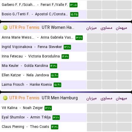
...
...
...
Garbero F. F./Sciahbasi M.
-
Ferrari F./Valle F.
۱۳:۰۵
...
...
...
Bosio G./Tenti F.
-
Apostol C./Constantin A.
۱۵:۴۵
UTR Pro Tennis
UTR Women Hamburg
میزبان
مساوی
میهمان
...
...
...
Anna Marie Weissheim
-
Arina Gabriela Vasilescu
۱۳:۲۰
...
...
...
Ingrid Vojcinakova
-
Fenna Steveker
۱۳:۲۰
...
...
...
Irina Fetecau
-
Victoria Borodulina
۱۴:۳۰
...
...
...
Mia Keuler
-
Golda Karolina
۱۴:۳۰
...
...
...
Ellen Katzer
-
Nela Jandova
۱۵:۴۰
...
...
...
Laima Frosch
-
Hanke Ksenia
۱۵:۴۰
UTR Pro Tennis
UTR Men Hamburg
میزبان
مساوی
میهمان
...
...
...
Vit Kalina
-
Noah Zeiger
۱۳:۲۰
...
...
...
Eyal Shumilov
-
Armin Trklja
۱۳:۲۰
...
...
...
Claus Piening
-
Theo Coats
۱۴:۳۰