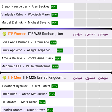
...
...
...
Gregor Hausberger
-
Alec Beckley
۱۲:۳۰
...
...
...
Vladyslav Orlov
-
Wojciech Marek
۱۲:۳۰
...
...
...
Marcel Zielinski
-
Michael Savano
۱۳:۳۰
ITF Women
ITF W35 Roehampton
میزبان
مساوی
میهمان
...
...
...
Jodie Anna Burrage
-
Hiromi Abe
۱۲:۳۰
...
...
...
Emily Appleton
-
Allegra Korpanec Davies
۱۲:۳۰
...
...
...
Amelia Rajecki
-
Brooke Anna Black
۱۳:۳۰
...
...
...
Mcdonald Ella
-
Paula Cembranos
۱۳:۳۰
ITF Men
ITF M25 United Kingdom Roehampton
میزبان
مساوی
میهمان
...
...
...
Alexander Rybakov
-
Oliver Tarvet
۱۲:۳۰
...
...
...
Emile Hudd
-
Anton Matusevich
۱۳:۳۰
...
...
...
Lui Maxted
-
Mark Ceban
۱۵:۰۰
...
...
...
Charles Broom
-
Oscar Brown
۱۵:۰۰