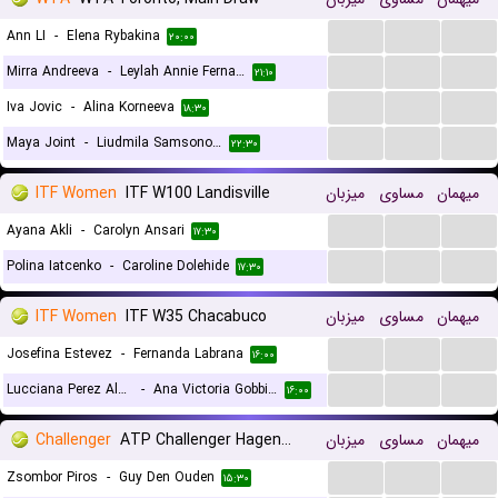
...
...
...
Ann LI
-
Elena Rybakina
۲۰:۰۰
...
...
...
Mirra Andreeva
-
Leylah Annie Fernandez
۲۱:۱۰
...
...
...
Iva Jovic
-
Alina Korneeva
۱۸:۳۰
...
...
...
Maya Joint
-
Liudmila Samsonova
۲۲:۳۰
ITF Women
ITF W100 Landisville
میزبان
مساوی
میهمان
...
...
...
Ayana Akli
-
Carolyn Ansari
۱۷:۳۰
...
...
...
Polina Iatcenko
-
Caroline Dolehide
۱۷:۳۰
ITF Women
ITF W35 Chacabuco
میزبان
مساوی
میهمان
...
...
...
Josefina Estevez
-
Fernanda Labrana
۱۶:۰۰
...
...
...
Lucciana Perez Alarcon
-
Ana Victoria Gobbi Monllau
۱۶:۰۰
Challenger
ATP Challenger Hagen, Main Draw
میزبان
مساوی
میهمان
...
...
...
Zsombor Piros
-
Guy Den Ouden
۱۵:۳۰