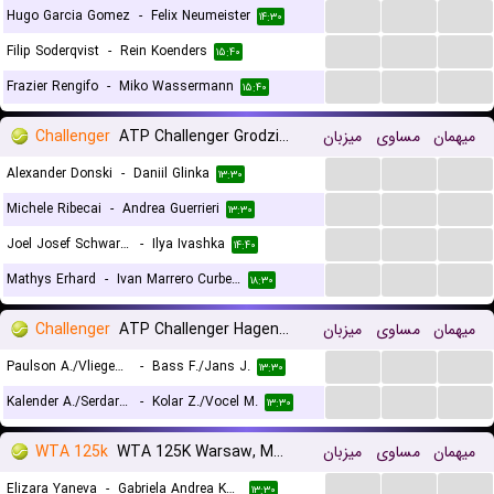
...
...
...
Hugo Garcia Gomez
-
Felix Neumeister
۱۴:۳۰
...
...
...
Filip Soderqvist
-
Rein Koenders
۱۵:۴۰
...
...
...
Frazier Rengifo
-
Miko Wassermann
۱۵:۴۰
Challenger
ATP Challenger Grodzisk Mazowiecki, Main Draw
میزبان
مساوی
میهمان
...
...
...
Alexander Donski
-
Daniil Glinka
۱۳:۳۰
...
...
...
Michele Ribecai
-
Andrea Guerrieri
۱۳:۳۰
...
...
...
Joel Josef Schwarzler
-
Ilya Ivashka
۱۴:۴۰
...
...
...
Mathys Erhard
-
Ivan Marrero Curbelo
۱۸:۳۰
Challenger
ATP Challenger Hagen, Doubles
میزبان
مساوی
میهمان
...
...
...
Paulson A./Vliegen J.
-
Bass F./Jans J.
۱۳:۳۰
...
...
...
Kalender A./Serdarusic N.
-
Kolar Z./Vocel M.
۱۳:۳۰
WTA 125k
WTA 125K Warsaw, Main Draw
میزبان
مساوی
میهمان
...
...
...
Elizara Yaneva
-
Gabriela Andrea Knutson
۱۳:۳۰