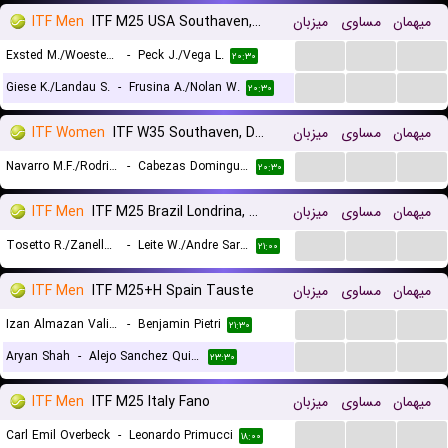
ITF Men
ITF M25 USA Southaven, Doubles
میزبان
مساوی
میهمان
...
...
...
Exsted M./Woestendick C.
-
Peck J./Vega L.
۲۰:۳۰
...
...
...
Giese K./Landau S.
-
Frusina A./Nolan W.
۲۰:۳۰
ITF Women
ITF W35 Southaven, Doubles
میزبان
مساوی
میهمان
...
...
...
Navarro M.F./Rodriguez V.
-
Cabezas Dominguez E./Tanguilig C.
۲۰:۳۰
ITF Men
ITF M25 Brazil Londrina, Doubles
میزبان
مساوی
میهمان
...
...
...
Tosetto R./Zanellato N.
-
Leite W./Andre Saraiva Dos Santos P.
۲۱:۰۰
ITF Men
ITF M25+H Spain Tauste
میزبان
مساوی
میهمان
...
...
...
Izan Almazan Valiente
-
Benjamin Pietri
۲۱:۳۰
...
...
...
Aryan Shah
-
Alejo Sanchez Quilez
۲۳:۳۰
ITF Men
ITF M25 Italy Fano
میزبان
مساوی
میهمان
...
...
...
Carl Emil Overbeck
-
Leonardo Primucci
۱۸:۰۰