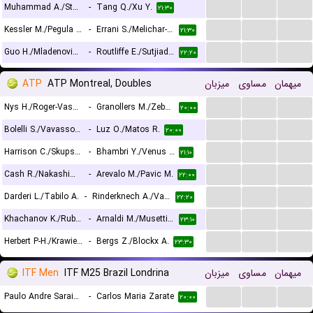
...
...
...
Muhammad A./Stollar F.
-
Tang Q./Xu Y.
۲۱:۳۰
...
...
...
Kessler M./Pegula J.
-
Errani S./Melichar-Martinez N.
۲۱:۳۰
...
...
...
Guo H./Mladenovic K.
-
Routliffe E./Sutjiadi A.
۲۲:۲۰
ATP
ATP Montreal, Doubles
میزبان
مساوی
میهمان
...
...
...
Nys H./Roger-Vasselin E.
-
Granollers M./Zeballos H.
۲۰:۰۰
...
...
...
Bolelli S./Vavassori A.
-
Luz O./Matos R.
۲۰:۰۰
...
...
...
Harrison C./Skupski N.
-
Bhambri Y./Venus M.
۲۱:۱۰
...
...
...
Cash R./Nakashima B.
-
Arevalo M./Pavic M.
۲۲:۰۰
...
...
...
Darderi L./Tabilo A.
-
Rinderknech A./Vacherot V.
۲۲:۲۰
...
...
...
Khachanov K./Rublev A.
-
Arnaldi M./Musetti L.
۲۳:۱۰
...
...
...
Herbert P-H./Krawietz K.
-
Bergs Z./Blockx A.
۲۳:۳۰
ITF Men
ITF M25 Brazil Londrina
میزبان
مساوی
میهمان
...
...
...
Paulo Andre Saraiva Dos Santos
-
Carlos Maria Zarate
۲۰:۰۰