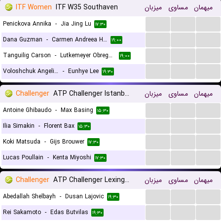
ITF Women
ITF W35 Southaven
میزبان
مساوی
میهمان
...
...
...
Penickova Annika
-
Jia Jing Lu
۱۷:۳۰
...
...
...
Dana Guzman
-
Carmen Andreea Herea
۱۹:۰۰
...
...
...
Tanguilig Carson
-
Lutkemeyer Obregon Anne Christine
۱۹:۰۰
...
...
...
Voloshchuk Angelina
-
Eunhye Lee
۱۹:۳۰
Challenger
ATP Challenger Istanbul, Main Draw
میزبان
مساوی
میهمان
...
...
...
Antoine Ghibaudo
-
Max Basing
۱۵:۳۰
...
...
...
Ilia Simakin
-
Florent Bax
۱۵:۳۰
...
...
...
Koki Matsuda
-
Gijs Brouwer
۱۷:۳۰
...
...
...
Lucas Poullain
-
Kenta Miyoshi
۱۷:۳۰
Challenger
ATP Challenger Lexington, Main Draw
میزبان
مساوی
میهمان
...
...
...
Abedallah Shelbayh
-
Dusan Lajovic
۱۹:۳۰
...
...
...
Rei Sakamoto
-
Edas Butvilas
۱۹:۳۰