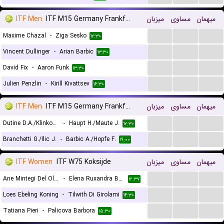
ITF Men
ITF M15 Germany Frankfurt
میزبان
مساوی
میهمان
...
...
...
Maxime Chazal
-
Ziga Sesko
۱۲:۳۰
...
...
...
Vincent Dullinger
-
Arian Barbic
۱۳:۳۰
...
...
...
David Fix
-
Aaron Funk
۱۳:۳۰
...
...
...
Julien Penzlin
-
Kirill Kivattsev
۱۶:۳۰
ITF Men
ITF M15 Germany Frankfurt, Doubles
میزبان
مساوی
میهمان
...
...
...
Dutine D.A./Klinkov M.
-
Haupt H./Maute J.
۱۲:۳۰
...
...
...
Branchetti G./Ilic J.
-
Barbic A./Hopfe F.
۱۹:۰۰
ITF Women
ITF W75 Koksijde
میزبان
مساوی
میهمان
...
...
...
Ane Mintegi Del Olmo
-
Elena Ruxandra Bertea
۱۲:۳۷
...
...
...
Loes Ebeling Koning
-
Tilwith Di Girolami
۱۴:۳۰
...
...
...
Tatiana Pieri
-
Palicova Barbora
۱۵:۳۰