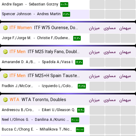
...
...
...
Andre Ilagan
-
Sebastian Gorzny
۲۰:۴۰
...
...
...
Spencer Johnson
-
Andres Martin
۲۱:۳۰
ITF Women
ITF W75 Ourense, Doubles
میزبان
مساوی
میهمان
...
...
...
Jorge F./Jorge M.
-
Christie F./Dudeney A.
۱۹:۳۰
ITF Men
ITF M25 Italy Fano, Doubles
میزبان
مساوی
میهمان
...
...
...
Amarandei D. A./Berto L.
-
Spadola A./Vasa I.
۱۹:۳۰
ITF Men
ITF M25+H Spain Tauste, Doubles
میزبان
مساوی
میهمان
...
...
...
Fradkin J./McCormick T.
-
Izquierdo L./Colombo A.
۱۹:۳۵
WTA
WTA Toronto, Doubles
میزبان
مساوی
میهمان
...
...
...
Andreescu B./Cross K.
-
Eikeri U./Gleason Q.
۱۹:۴۰
...
...
...
Neel I./Olmos G.
-
Danilina A./Krunic A.
۲۰:۰۰
...
...
...
Bucsa C./Chong E.
-
Mihalikova T./Nicholls O.
۲۰:۰۰