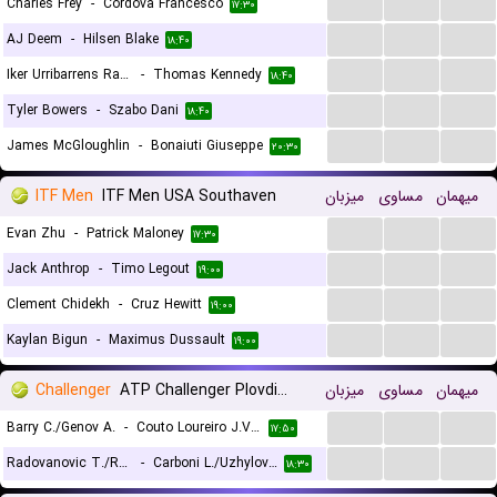
...
...
...
Charles Frey
-
Cordova Francesco
۱۷:۳۰
...
...
...
AJ Deem
-
Hilsen Blake
۱۸:۴۰
...
...
...
Iker Urribarrens Ramirez
-
Thomas Kennedy
۱۸:۴۰
...
...
...
Tyler Bowers
-
Szabo Dani
۱۸:۴۰
...
...
...
James McGloughlin
-
Bonaiuti Giuseppe
۲۰:۳۰
ITF Men
ITF Men USA Southaven
میزبان
مساوی
میهمان
...
...
...
Evan Zhu
-
Patrick Maloney
۱۷:۳۰
...
...
...
Jack Anthrop
-
Timo Legout
۱۹:۰۰
...
...
...
Clement Chidekh
-
Cruz Hewitt
۱۹:۰۰
...
...
...
Kaylan Bigun
-
Maximus Dussault
۱۹:۰۰
Challenger
ATP Challenger Plovdiv 2 Doubles
میزبان
مساوی
میهمان
...
...
...
Barry C./Genov A.
-
Couto Loureiro J.V./Ribeiro E.
۱۷:۵۰
...
...
...
Radovanovic T./Rolland De Ravel C.
-
Carboni L./Uzhylovskyi V.
۱۸:۳۰