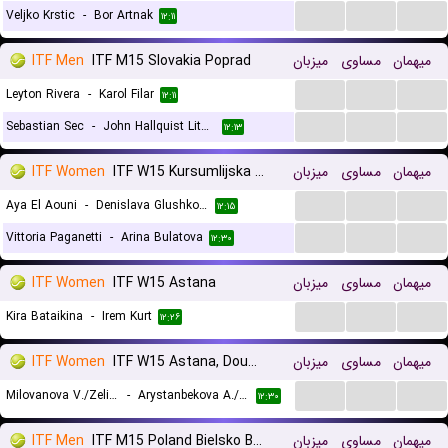
...
...
...
Veljko Krstic
-
Bor Artnak
۱۲:۱۱
ITF Men
ITF M15 Slovakia Poprad
میزبان
مساوی
میهمان
...
...
...
Leyton Rivera
-
Karol Filar
۱۲:۱۱
...
...
...
Sebastian Sec
-
John Hallquist Lithen
۱۲:۱۳
ITF Women
ITF W15 Kursumlijska Banja
میزبان
مساوی
میهمان
...
...
...
Aya El Aouni
-
Denislava Glushkova
۱۲:۱۵
...
...
...
Vittoria Paganetti
-
Arina Bulatova
۱۲:۳۰
ITF Women
ITF W15 Astana
میزبان
مساوی
میهمان
...
...
...
Kira Bataikina
-
Irem Kurt
۱۲:۲۶
ITF Women
ITF W15 Astana, Doubles
میزبان
مساوی
میهمان
...
...
...
Milovanova V./Zelinskaya D.
-
Arystanbekova A./Dyussebay I.
۱۲:۳۰
ITF Men
ITF M15 Poland Bielsko Biala
میزبان
مساوی
میهمان