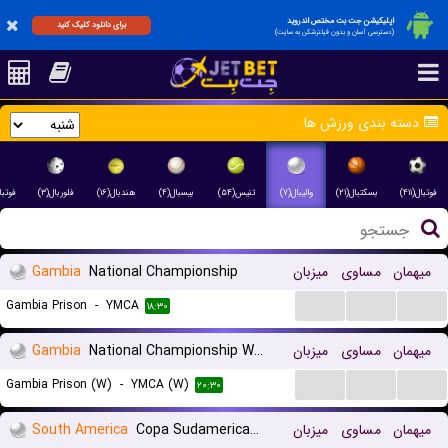
اپلیکیشن جت بت مختص اندروید
برای دانلود کلیک کنید
(دسترسی آسان و بدون فیلترشکن به سایت)
دسته بندی ورزش ها
فوتبال(۴۱۱)
بسکتبال(۲۱)
والیبال(۷)
تنیس(۵۴)
بیسبال(۴)
هندبال(۱۶)
فلوربال(۳)
فوتبا
میهمان
مساوی
میزبان
National Championship
Gambia
...
...
...
Gambia Prison
-
YMCA
۱۸:۳۰
میهمان
مساوی
میزبان
National Championship Women
Gambia
...
...
...
Gambia Prison (W)
-
YMCA (W)
۲۰:۳۰
میهمان
مساوی
میزبان
Copa Sudamericana
South America