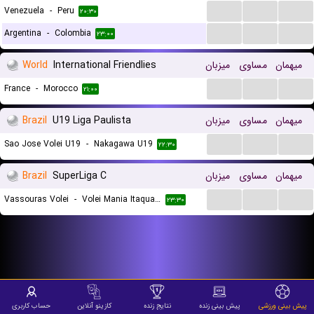
...
...
...
Venezuela
-
Peru
۲۰:۳۰
...
...
...
Argentina
-
Colombia
۲۳:۰۰
میهمان
مساوی
میزبان
International Friendlies
World
...
...
...
France
-
Morocco
۲۱:۰۰
میهمان
مساوی
میزبان
U19 Liga Paulista
Brazil
...
...
...
Sao Jose Volei U19
-
Nakagawa U19
۲۲:۳۰
میهمان
مساوی
میزبان
SuperLiga C
Brazil
...
...
...
Vassouras Volei
-
Volei Mania Itaqua SP
۲۳:۳۰
پیش بینی ورزشی
پیش بینی زنده
نتایج زنده
کازینو آنلاین
حساب کاربری