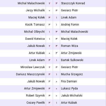
Michal Malachowski
۲
۳
Staszczyk Konrad
Jerzy Michalik
۰
۳
Gesiarz Piotr
Maciej Kolek
۳
۱
Linek Adam
Kocik Tomasz
۳
۱
Andriej Fomin
Michal Olbrycht
۱
۳
Michal Malachowski
Dawid Kotwica
۱
۳
Maciej Kolek
Jakub Nowak
۲
۳
Roman Wiza
Artur Kubiak
۰
۳
Artur Zmijewski
Linek Adam
۳
۱
Bartek Sulkowski
Miroslaw Lewczuk
۲
۳
Gesiarz Piotr
Dariusz Maszczynski
۳
۱
Mucha Grzegorz
Jakub Nowak
۳
۰
Fira Damian
Artur Zmijewski
۳
۰
Lukasz Pyda
Robert Szymik
۳
۰
Jakub Michalski
Cezary Pawlik
۳
۱
Artur Kubiak