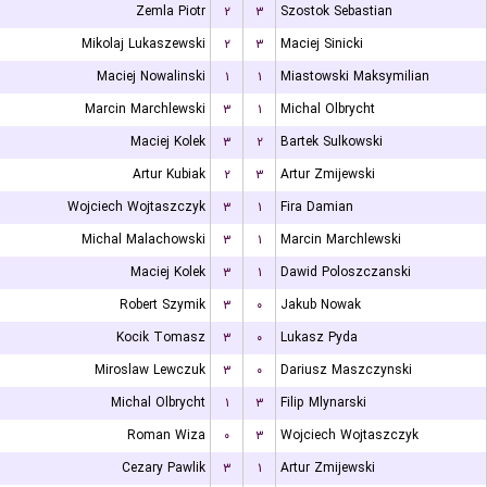
Zemla Piotr
۲
۳
Szostok Sebastian
Mikolaj Lukaszewski
۲
۳
Maciej Sinicki
Maciej Nowalinski
۱
۱
Miastowski Maksymilian
Marcin Marchlewski
۳
۱
Michal Olbrycht
Maciej Kolek
۳
۲
Bartek Sulkowski
Artur Kubiak
۲
۳
Artur Zmijewski
Wojciech Wojtaszczyk
۳
۱
Fira Damian
Michal Malachowski
۳
۱
Marcin Marchlewski
Maciej Kolek
۳
۱
Dawid Poloszczanski
Robert Szymik
۳
۰
Jakub Nowak
Kocik Tomasz
۳
۰
Lukasz Pyda
Miroslaw Lewczuk
۳
۰
Dariusz Maszczynski
Michal Olbrycht
۱
۳
Filip Mlynarski
Roman Wiza
۰
۳
Wojciech Wojtaszczyk
Cezary Pawlik
۳
۱
Artur Zmijewski