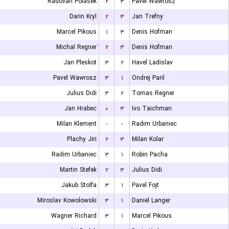
Radovan Polasek
۲
۳
Pavel Wawrosz
Darin Kryl
۲
۳
Jan Trefny
Marcel Pikous
۱
۳
Denis Hofman
Michal Regner
۲
۳
Denis Hofman
Jan Pleskot
۳
۲
Havel Ladislav
Pavel Wawrosz
۳
۱
Ondrej Paril
Julius Didi
۳
۲
Tomas Regner
Jan Hrabec
۰
۳
Ivo Taichman
Milan Klement
-
-
Radim Urbaniec
Plachy Jiri
۲
۳
Milan Kolar
Radim Urbaniec
۳
۱
Robin Pacha
Martin Stefek
۲
۳
Julius Didi
Jakub Stolfa
۳
۱
Pavel Fojt
Miroslav Kowolowski
۳
۱
Daniel Langer
Wagner Richard
۳
۱
Marcel Pikous