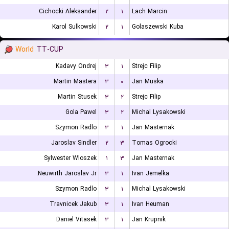
Cichocki Aleksander
۲
۱
Lach Marcin
Karol Sulkowski
۲
۱
Golaszewski Kuba
World
TT-CUP
Kadavy Ondrej
۳
۱
Strejc Filip
Martin Mastera
۳
۰
Jan Muska
Martin Stusek
۳
۲
Strejc Filip
Gola Pawel
۳
۲
Michal Lysakowski
Szymon Radlo
۳
۱
Jan Masternak
Jaroslav Sindler
۲
۳
Tomas Ogrocki
Sylwester Wloszek
۱
۳
Jan Masternak
Neuwirth Jaroslav Jr.
۳
۱
Ivan Jemelka
Szymon Radlo
۳
۱
Michal Lysakowski
Travnicek Jakub
۳
۱
Ivan Heuman
Daniel Vitasek
۳
۱
Jan Krupnik