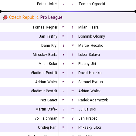
Patrik Jokiel
۰
۰
Tomas Ogrocki
Czech Republic
Pro League
Tomas Regner
۳
۱
Milan Fisera
Jan Trefny
۳
۱
Dominik Oborny
Darin Kryl
۱
۳
Marcel Heczko
Miroslav Barta
۲
۱
Lubor Sulava
Milan Kolar
۲
۳
Plachy Jiri
Vladimir Postelt
۳
۱
David Heczko
Adrian Walek
۳
۲
Samuel Byrtus
Vladimir Postelt
۲
۳
Adrian Walek
Petr Banot
۳
۱
Radek Adamczyk
Martin Stefek
۲
۳
Julius Didi
Ivo Taichman
۳
۲
Jan Hrabec
Ondrej Paril
۳
۰
Prikasky Libor