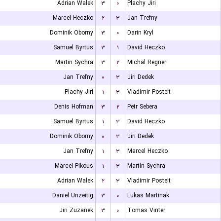
Adrian Walek
۳
۰
Plachy Jiri
Marcel Heczko
۲
۳
Jan Trefny
Dominik Oborny
۳
۰
Darin Kryl
Samuel Byrtus
۳
۱
David Heczko
Martin Sychra
۳
۲
Michal Regner
Jan Trefny
۰
۳
Jiri Dedek
Plachy Jiri
۱
۳
Vladimir Postelt
Denis Hofman
۳
۲
Petr Sebera
Samuel Byrtus
۱
۳
David Heczko
Dominik Oborny
۰
۳
Jiri Dedek
Jan Trefny
۱
۳
Marcel Heczko
Marcel Pikous
۱
۳
Martin Sychra
Adrian Walek
۲
۳
Vladimir Postelt
Daniel Unzeitig
۳
۰
Lukas Martinak
Jiri Zuzanek
۳
۰
Tomas Vinter