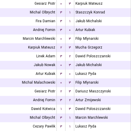
Gesiarz Piotr
۰
۳
Karpiuk Mateusz
Michal Olbrycht
۳
۱
Staszczyk Konrad
Fira Damian
۳
۱
Jakub Michalski
Andriej Fomin
۳
۰
Artur Kubiak
Marcin Marchlewski
۰
۳
Filip Mlynarski
Karpiuk Mateusz
۲
۳
Mucha Grzegorz
Linek Adam
۳
۲
Dawid Poloszczanski
Jakub Nowak
۰
۳
Jakub Michalski
Artur Kubiak
۳
۰
Lukasz Pyda
Michal Malachowski
۰
۳
Filip Mlynarski
Gesiarz Piotr
۲
۳
Dariusz Maszczynski
Andriej Fomin
۳
۲
Artur Zmijewski
Dawid Kotwica
۱
۳
Dawid Poloszczanski
Michal Olbrycht
۳
۱
Marcin Marchlewski
Cezary Pawlik
۳
۱
Lukasz Pyda