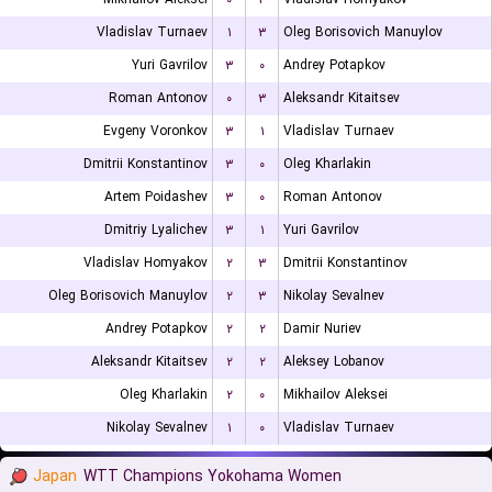
Vladislav Turnaev
۱
۳
Oleg Borisovich Manuylov
Yuri Gavrilov
۳
۰
Andrey Potapkov
Roman Antonov
۰
۳
Aleksandr Kitaitsev
Evgeny Voronkov
۳
۱
Vladislav Turnaev
Dmitrii Konstantinov
۳
۰
Oleg Kharlakin
Artem Poidashev
۳
۰
Roman Antonov
Dmitriy Lyalichev
۳
۱
Yuri Gavrilov
Vladislav Homyakov
۲
۳
Dmitrii Konstantinov
Oleg Borisovich Manuylov
۲
۳
Nikolay Sevalnev
Andrey Potapkov
۲
۲
Damir Nuriev
Aleksandr Kitaitsev
۲
۲
Aleksey Lobanov
Oleg Kharlakin
۲
۰
Mikhailov Aleksei
Nikolay Sevalnev
۱
۰
Vladislav Turnaev
Japan
WTT Champions Yokohama Women