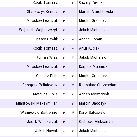
Kocik Tomasz
۱
۳
Cezary Pawlik
Staszczyk Konrad
۳
۱
Marcin Marchlewski
Miroslaw Lewczuk
۳
۱
Mucha Grzegorz
Wojciech Wojtaszczyk
۳
۱
Jakub Michalski
Cezary Pawlik
۳
۰
Andriej Fomin
Kocik Tomasz
۳
۰
Artur Kubiak
Roman Wiza
۳
۲
Jakub Michalski
Miroslaw Lewczuk
۳
۱
Karpiuk Mateusz
Gesiarz Piotr
۲
۳
Mucha Grzegorz
Grzegorz Poliniewicz
۳
۲
Radoslaw Chrzescian
Mateusz Trela
۲
۳
Adrian Myszewski
Miastowski Maksymilian
۱
۳
Marcin Jadczyk
Wisniewski Bartlomiej
۳
۲
Karol Sulkowski
Jacek Wieczerzak
۳
۱
Cichocki Aleksander
Jakub Nowak
۰
۳
Jakub Michalski