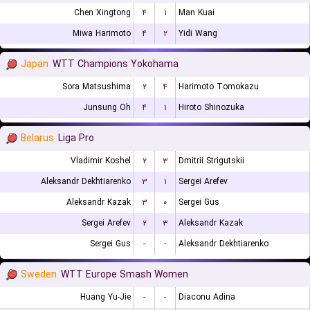
Chen Xingtong
۴
۱
Man Kuai
Miwa Harimoto
۴
۲
Yidi Wang
Japan
WTT Champions Yokohama
Sora Matsushima
۲
۴
Harimoto Tomokazu
Junsung Oh
۴
۱
Hiroto Shinozuka
Belarus
Liga Pro
Vladimir Koshel
۲
۳
Dmitrii Strigutskii
Aleksandr Dekhtiarenko
۳
۱
Sergei Arefev
Aleksandr Kazak
۳
۰
Sergei Gus
Sergei Arefev
۲
۳
Aleksandr Kazak
Sergei Gus
-
-
Aleksandr Dekhtiarenko
Sweden
WTT Europe Smash Women
Huang Yu-Jie
-
-
Diaconu Adina