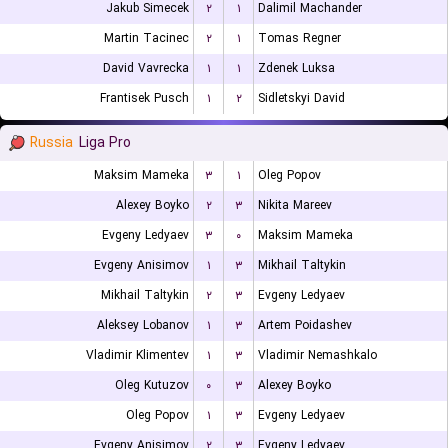
Jakub Simecek
۲
۱
Dalimil Machander
Martin Tacinec
۲
۱
Tomas Regner
David Vavrecka
۱
۱
Zdenek Luksa
Frantisek Pusch
۱
۲
Sidletskyi David
Russia
Liga Pro
Maksim Mameka
۳
۱
Oleg Popov
Alexey Boyko
۲
۳
Nikita Mareev
Evgeny Ledyaev
۳
۰
Maksim Mameka
Evgeny Anisimov
۱
۳
Mikhail Taltykin
Mikhail Taltykin
۲
۳
Evgeny Ledyaev
Aleksey Lobanov
۱
۳
Artem Poidashev
Vladimir Klimentev
۱
۳
Vladimir Nemashkalo
Oleg Kutuzov
۰
۳
Alexey Boyko
Oleg Popov
۱
۳
Evgeny Ledyaev
Evgeny Anisimov
۲
۳
Evgeny Ledyaev