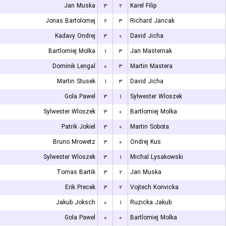
Jan Muska
۳
۲
Karel Filip
Jonas Bartolomej
۲
۳
Richard Jancak
Kadavy Ondrej
۳
۰
David Jicha
Bartlomiej Molka
۱
۳
Jan Masternak
Dominik Lengal
۰
۳
Martin Mastera
Martin Stusek
۱
۳
David Jicha
Gola Pawel
۳
۱
Sylwester Wloszek
Sylwester Wloszek
۳
۰
Bartlomiej Molka
Patrik Jokiel
۳
۰
Martin Sobota
Bruno Mrowetz
۳
۰
Ondrej Kus
Sylwester Wloszek
۳
۱
Michal Lysakowski
Tomas Bartik
۳
۲
Jan Muska
Erik Precek
۳
۲
Vojtech Konvicka
Jakub Joksch
۰
۱
Ruzicka Jakub
Gola Pawel
۰
۰
Bartlomiej Molka