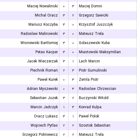
Maciej Nowalinski
۰
۳
Maciej Domin
Michal Oracz
۳
۲
Grzegorz Sawicki
Mariusz Koczyba
۳
۰
Krzysztof Juszczyk
Radoslaw Malinowski
۳
۰
Mateusz Trela
Wisniewski Bartlomiej
۳
۰
Golaszewski Kuba
Petas Kacper
۳
۰
Miastowski Maksymilian
Jacek Wieczerzak
۳
۱
Lach Marcin
Piechnik Roman
۲
۳
Piotr Gumulinski
Pawel Kurek
۰
۳
Zemla Piotr
Adrian Myszewski
۰
۳
Radoslaw Chrzescian
Sebastian Juzek
۳
۲
Buczynski Witold
Marcin Jadczyk
۱
۳
Konrad Kulpa
Oracz Lukasz
۳
۱
Pawel Polok
Wojciech Pytlas
۲
۲
Szostok Sebastian
Grzegorz Poliniewicz
۲
۲
Mateusz Trela