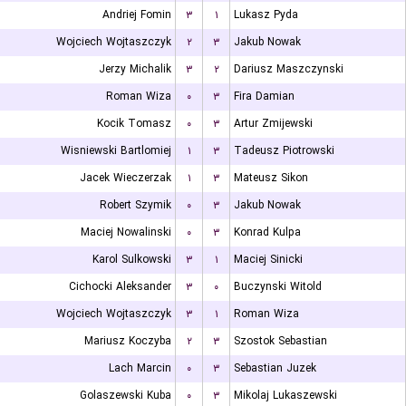
Andriej Fomin
۳
۱
Lukasz Pyda
Wojciech Wojtaszczyk
۲
۳
Jakub Nowak
Jerzy Michalik
۳
۲
Dariusz Maszczynski
Roman Wiza
۰
۳
Fira Damian
Kocik Tomasz
۰
۳
Artur Zmijewski
Wisniewski Bartlomiej
۱
۳
Tadeusz Piotrowski
Jacek Wieczerzak
۱
۳
Mateusz Sikon
Robert Szymik
۰
۳
Jakub Nowak
Maciej Nowalinski
۰
۳
Konrad Kulpa
Karol Sulkowski
۳
۱
Maciej Sinicki
Cichocki Aleksander
۳
۰
Buczynski Witold
Wojciech Wojtaszczyk
۳
۱
Roman Wiza
Mariusz Koczyba
۲
۳
Szostok Sebastian
Lach Marcin
۰
۳
Sebastian Juzek
Golaszewski Kuba
۰
۳
Mikolaj Lukaszewski