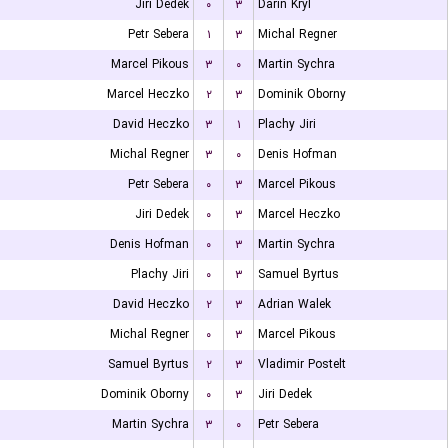
Jiri Dedek
۰
۳
Darin Kryl
Petr Sebera
۱
۳
Michal Regner
Marcel Pikous
۳
۰
Martin Sychra
Marcel Heczko
۲
۳
Dominik Oborny
David Heczko
۳
۱
Plachy Jiri
Michal Regner
۳
۰
Denis Hofman
Petr Sebera
۰
۳
Marcel Pikous
Jiri Dedek
۰
۳
Marcel Heczko
Denis Hofman
۰
۳
Martin Sychra
Plachy Jiri
۰
۳
Samuel Byrtus
David Heczko
۲
۳
Adrian Walek
Michal Regner
۰
۳
Marcel Pikous
Samuel Byrtus
۲
۳
Vladimir Postelt
Dominik Oborny
۰
۳
Jiri Dedek
Martin Sychra
۳
۰
Petr Sebera