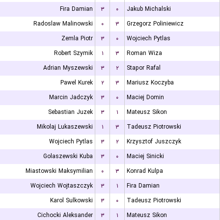
Fira Damian
۳
۰
Jakub Michalski
Radoslaw Malinowski
۰
۳
Grzegorz Poliniewicz
Zemla Piotr
۳
۰
Wojciech Pytlas
Robert Szymik
۱
۳
Roman Wiza
Adrian Myszewski
۳
۲
Stapor Rafal
Pawel Kurek
۲
۳
Mariusz Koczyba
Marcin Jadczyk
۳
۰
Maciej Domin
Sebastian Juzek
۳
۱
Mateusz Sikon
Mikolaj Lukaszewski
۱
۳
Tadeusz Piotrowski
Wojciech Pytlas
۳
۲
Krzysztof Juszczyk
Golaszewski Kuba
۳
۰
Maciej Sinicki
Miastowski Maksymilian
۰
۳
Konrad Kulpa
Wojciech Wojtaszczyk
۳
۱
Fira Damian
Karol Sulkowski
۳
۰
Tadeusz Piotrowski
Cichocki Aleksander
۳
۱
Mateusz Sikon