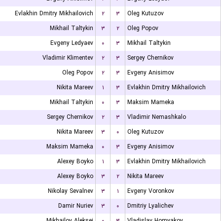
Evlakhin Dmitry Mikhailovich
۲
۳
Oleg Kutuzov
Mikhail Taltykin
۳
۲
Oleg Popov
Evgeny Ledyaev
۰
۳
Mikhail Taltykin
Vladimir Klimentev
۲
۳
Sergey Chernikov
Oleg Popov
۲
۳
Evgeny Anisimov
Nikita Mareev
۱
۳
Evlakhin Dmitry Mikhailovich
Mikhail Taltykin
۰
۳
Maksim Mameka
Sergey Chernikov
۲
۳
Vladimir Nemashkalo
Nikita Mareev
۳
۰
Oleg Kutuzov
Maksim Mameka
۰
۳
Evgeny Anisimov
Alexey Boyko
۱
۳
Evlakhin Dmitry Mikhailovich
Alexey Boyko
۳
۲
Nikita Mareev
Nikolay Sevalnev
۳
۱
Evgeny Voronkov
Damir Nuriev
۳
۰
Dmitriy Lyalichev
Mikhailov Aleksei
۰
۳
Vladislav Homyakov