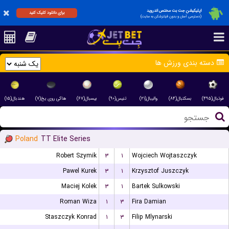
اپلیکیشن جت بت مختص اندروید
برای دانلود کلیک کنید
(دسترسی آسان و بدون فیلترشکن به سایت)
دسته بندی ورزش ها
فوتبال(۴۹۵)
بسکتبال(۸۴)
والیبال(۲۱)
تنیس(۹۰)
بیسبال(۶۷)
هاکی روی یخ(۷)
هندبال(۱۵)
Poland
TT Elite Series
Robert Szymik
۳
۱
Wojciech Wojtaszczyk
Pawel Kurek
۳
۱
Krzysztof Juszczyk
Maciej Kolek
۳
۱
Bartek Sulkowski
Roman Wiza
۱
۳
Fira Damian
Staszczyk Konrad
۱
۳
Filip Mlynarski